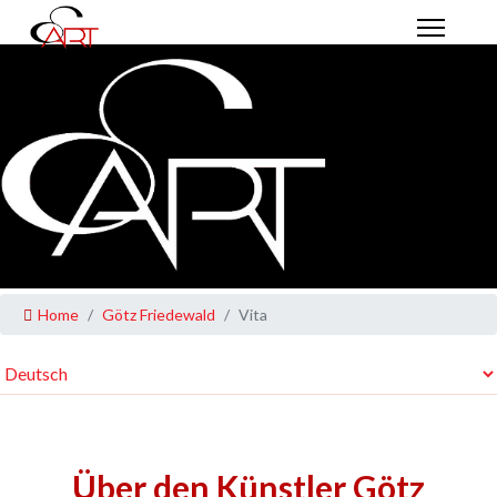
Home
Götz Friedewald
Vita
Über den Künstler Götz