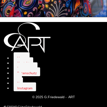
Home
Kontakt
Impressum
Datenschutz
-
X
Instagram
© 2025 G.Friedewald -
ART
© {2024} Götz Friedewald