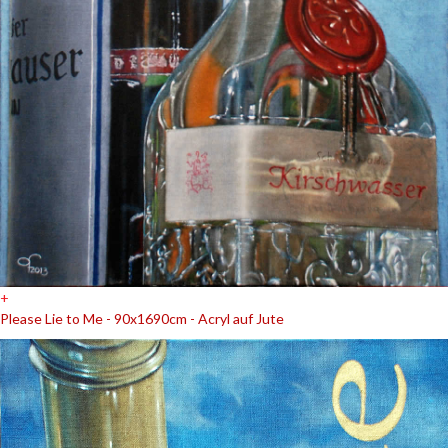
+
Please Lie to Me - 90x1690cm - Acryl auf Jute