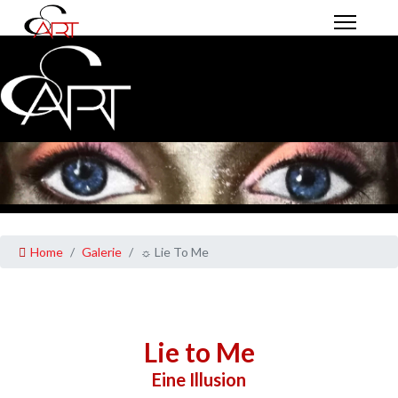
Home
Galerie
☼ Lie To Me
Lie to Me
Eine Illusion